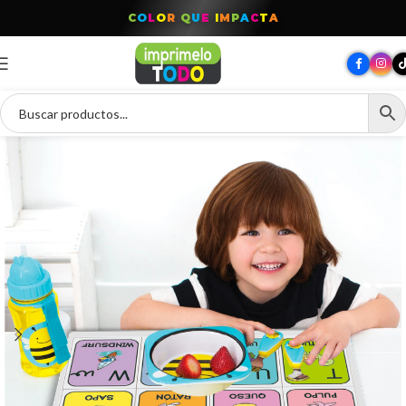
C
O
L
O
R
Q
U
E
I
M
P
A
C
T
A