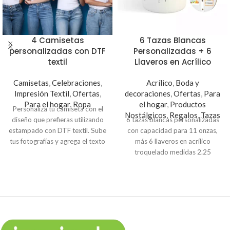
4 Camisetas
6 Tazas Blancas
personalizadas con DTF
Personalizadas + 6
textil
Llaveros en Acrílico
Camisetas
,
Celebraciones
,
Acrílico
,
Boda y
Impresión Textil
,
Ofertas
,
decoraciones
,
Ofertas
,
Para
Para el hogar
,
Ropa
el hogar
,
Productos
Personaliza tu camiseta con el
Nostálgicos
,
Regalos
,
Tazas
diseño que prefieras utilizando
6 tazas blancas personalizadas
estampado con DTF textil. Sube
con capacidad para 11 onzas,
tus fotografías y agrega el texto
más 6 llaveros en acrílico
que prefieras, o puedes
troquelado medidas 2.25
seleccionar alguno de los
pulgadas con impresión
diseños predefinidos.
personalizada.
Es un hermoso regalo que
puedes obsequiar con tus
propios diseños.