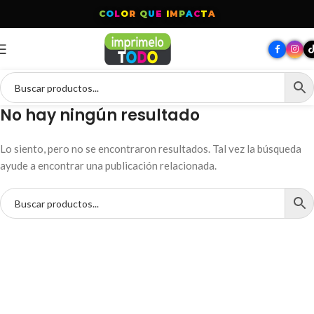
C
O
L
O
R
Q
U
E
I
M
P
A
C
T
A
No hay ningún resultado
Lo siento, pero no se encontraron resultados. Tal vez la búsqueda
ayude a encontrar una publicación relacionada.