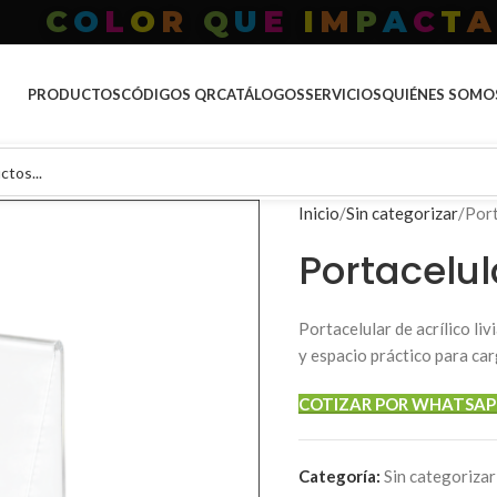
T
O
D
O
P
A
R
A
T
U
M
A
R
C
PRODUCTOS
CÓDIGOS QR
CATÁLOGOS
SERVICIOS
QUIÉNES SOMO
Inicio
Sin categorizar
Port
Portacelu
Portacelular de acrílico li
y espacio práctico para car
COTIZAR POR WHATSAP
Categoría:
Sin categorizar