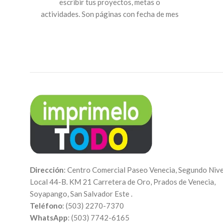
escribir tus proyectos, metas o
par
actividades. Son páginas con fecha de mes
pot
y día para facilitarte en tu planificación
de
diaria y semanal. Medida 1/2 carta , sube
impres
tu imagen y crea tu propia agenda o
cuaderno
Dirección
: Centro Comercial Paseo Venecia, Segundo Nive
Local 44-B. KM 21 Carretera de Oro, Prados de Venecia,
Soyapango, San Salvador Este .
Teléfono
: (503) 2270-7370
WhatsApp
: (503) 7742-6165