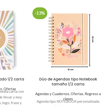
-13%
ado 1/2 carta
Dúo de Agendas tipo Notebook
tamaño 1/2 carta
os
,
Ofertas
media carta con
Agendas y Cuadernos
,
Ofertas
,
Regreso a
de llevar y muy
clases
Agenda tipo NOTEBOOK personalizada
, logo, frase y