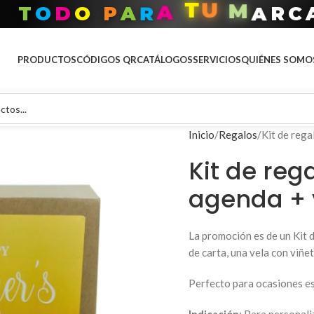
C
T
O
D
O
P
A
R
A
T
U
M
A
R
PRODUCTOS
CÓDIGOS QR
CATÁLOGOS
SERVICIOS
QUIÉNES SOMO
Inicio
Regalos
Kit de rega
Kit de reg
agenda + 
La promoción es de un Kit 
de carta, una vela con viñe
Perfecto para ocasiones es