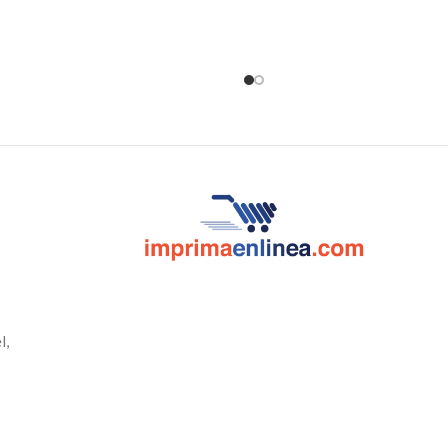
a captar la atención de clientes
crea tu propio cuaderno pa
enciales y tiene la ventaja de ser
clases o en la of
smontable. El precio incluye la
ión, la estructura y el estuche para
una mejor movilidad.
l,