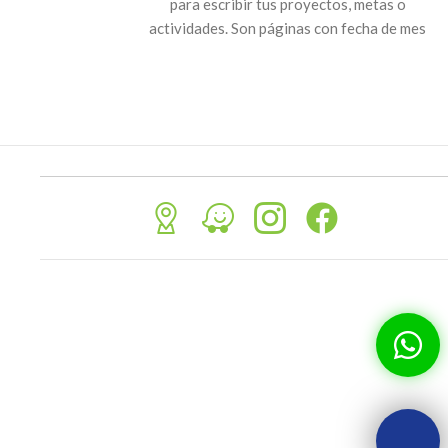
para escribir tus proyectos, metas o
ra usarlo en tus
actividades. Son páginas con fecha de mes
icina.
y día para facilitarte en tu planificación
diaria y semanal. Medida 1/2 carta , sube
tu imagen y crea tu propia agenda o
cuaderno.