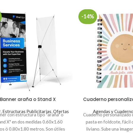
-14%
Banner araña o Stand X
Cuaderno personaliz
r
,
Estructuras Publicitarias
,
Ofertas
Agendas y Cuadern
ner con estructura tipo "araña" o
Cuaderno personalizado 
and X" en dos medidas 0.60x1.60
pasta en foldcote, fácil 
os ó 0.80x1.80 metros. Son útiles
liviano. Sube una imagen