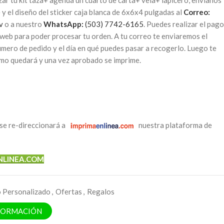
zar tu kit taza+ agenda un cuarto de carta+ vela+ lapicero, envíanos
e y el diseño del sticker caja blanca de 6x6x4 pulgadas al
Correo:
v
o a nuestro
WhatsApp:
(503) 7742-6165
. Puedes realizar el pago
 web para poder procesar tu orden. A tu correo te enviaremos el
mero de pedido y el día en qué puedes pasar a recogerlo. Luego te
mo quedará y una vez aprobado se imprime.
se re-direccionará a
nuestra plataforma de
NLINEA.COM
o Personalizado
,
Ofertas
,
Regalos
NFORMACIÓN