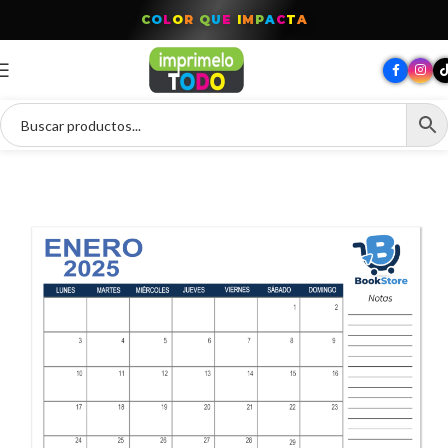
C
O
L
O
R
Q
U
E
I
M
P
A
C
T
A