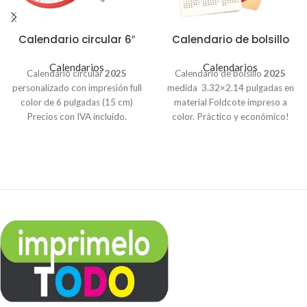
Calendario circular 6″
Calendario de bolsillo
Calendarios
Calendarios
Calendario circular
2025
Calendario de bolsillo
2025
personalizado con impresión full
medida 3.32×2.14 pulgadas en
color de 6 pulgadas (15 cm)
material Foldcote impreso a
Precios con IVA incluido.
color. Práctico y económico!
Pedido de 6 unidades – $1.25
Precios con IVA incluido.
Sin
c/u
barniz:
Pedido de 12 unidades – $1.15
100 Unidades - $11.00
c/u
250 Unidades - $14.50
Pedido de 50 unidades – $1.05
500 Unidades - $21.00
c/u
Con barniz:
Pedido de 100 unidades – $1.00
100 Unidades - $15.00
c/u
250 Unidades - $20.00
500 Unidades - $26.00