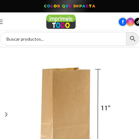
C
O
L
O
R
Q
U
E
I
M
P
A
C
T
A